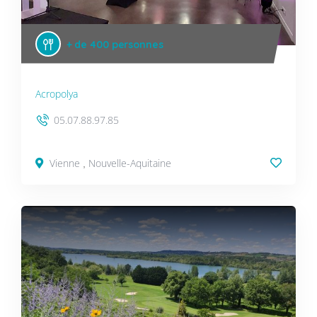
+ de 400 personnes
Acropolya
05.07.88.97.85
Vienne
Nouvelle-Aquitaine
,