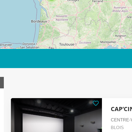
​CAP’CI
CENTRE-V
BLOIS