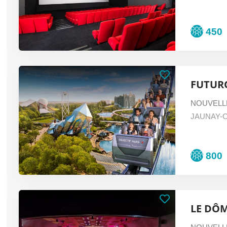
450
FUTUR
NOUVELL
JAUNAY-
800
LE DÔM