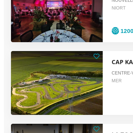
NOUVELL
NIORT
120
CAP K
CENTRE-V
MER