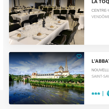
LA TO
CENTRE-V
VENDÔM
L’ABBA
NOUVELL
SAINT-S
***