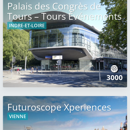
Palais des Congrès de
Tours – Tours Événements
INDRE-ET-LOIRE
3000
Futuroscope Xperiences
VIENNE