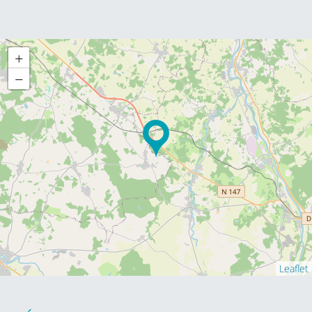
+
−
Leaflet