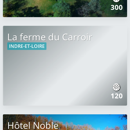
300
La ferme du Carroir
INDRE-ET-LOIRE
120
Hôtel Noble