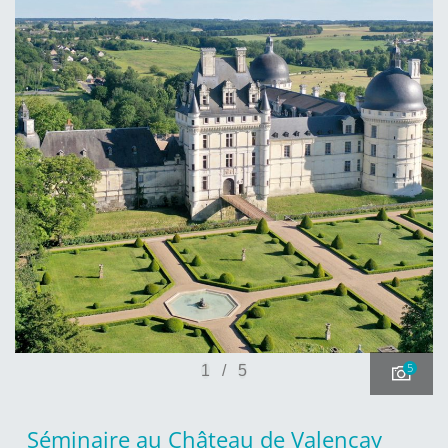
5
1
/
5
Séminaire au Château de Valençay